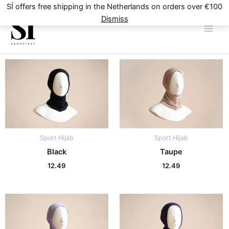
Skip
SÍ offers free shipping in the Netherlands on orders over €100
to
Dismiss
content
Sport Hijab
Sport Hijab
Black
Taupe
12.49
12.49